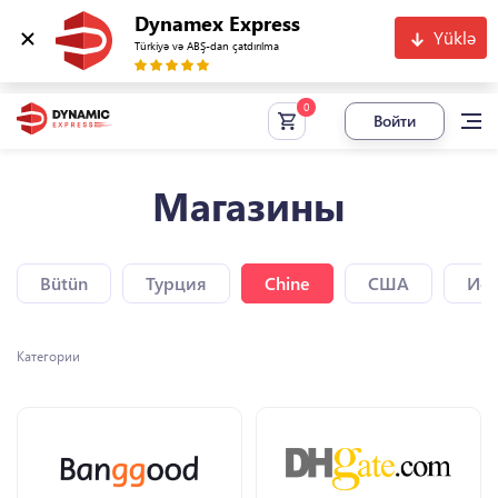
Dynamex Express
Yüklə
Türkiyə və ABŞ-dan çatdırılma
Войти
Магазины
Bütün
Турция
Chine
США
Исп
Категории