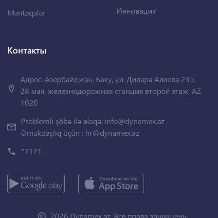
Инновации
Məntəqələr
Контакты
Адрес: Азербайджан, Баку, ул. Дилара Алиева 235,
28 мая, железнодорожная станция второй этаж, AZ
1020
Problemli şöbə ilə əlaqə:
info@dynamex.az
Əməkdaşlıq üçün :
hr@dynamex.az
*7171
2026 Dynamex.az. Все права защищены