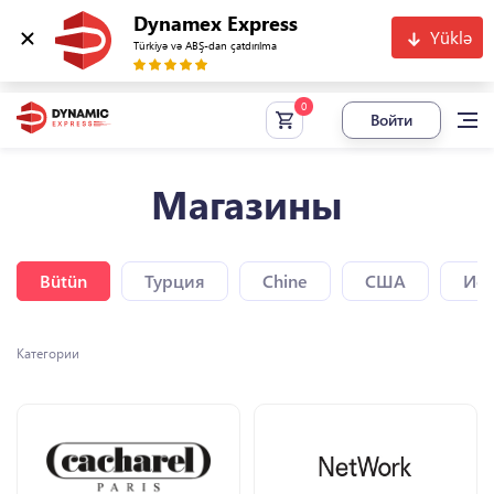
Dynamex Express
Yüklə
Türkiyə və ABŞ-dan çatdırılma
Войти
Магазины
Bütün
Турция
Chine
США
Исп
Категории