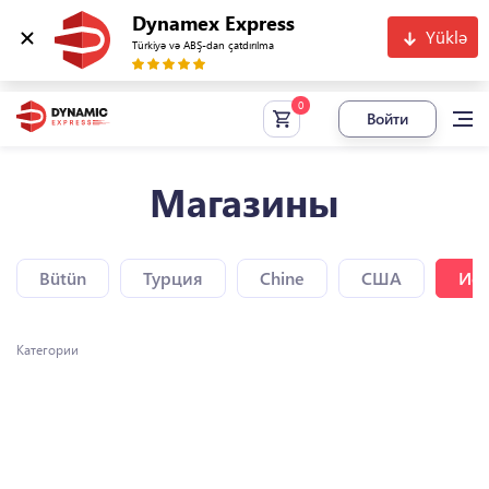
Dynamex Express
Yüklə
Türkiyə və ABŞ-dan çatdırılma
Войти
Магазины
Bütün
Турция
Chine
США
Исп
Категории