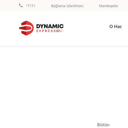
*7171
Bağlama izlənilməsi
Məntəqələr
О Нас
Bütün