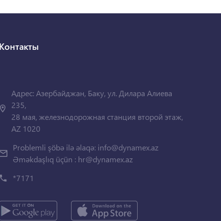
Контакты
Адрес: Азербайджан, Баку, ул. Дилара Алиева
235,
28 мая, железнодорожная станция второй этаж,
AZ 1020
Problemli şöbə ilə əlaqə:
info@dynamex.az
Əməkdaşlıq üçün :
hr@dynamex.az
*7171