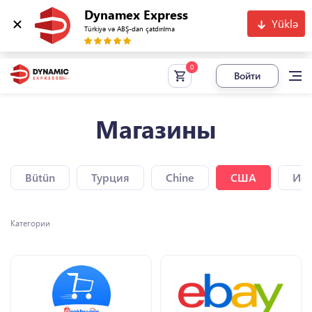
Dynamex Express
Yüklə
Türkiyə və ABŞ-dan çatdırılma
Войти
Магазины
Bütün
Турция
Chine
США
Исп
Категории