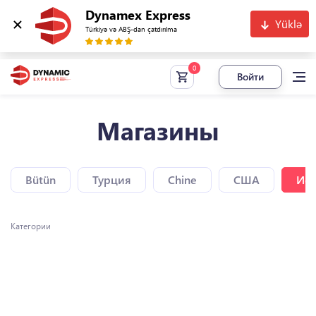
Dynamex Express
Yüklə
Türkiyə və ABŞ-dan çatdırılma
Войти
Магазины
Bütün
Турция
Chine
США
Исп
Категории