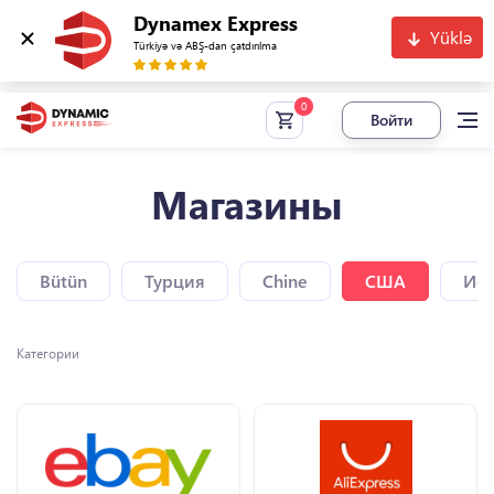
Dynamex Express
Yüklə
Türkiyə və ABŞ-dan çatdırılma
Войти
Магазины
Bütün
Турция
Chine
США
Исп
Категории