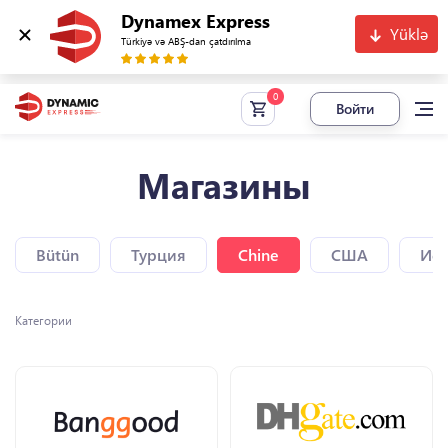
Dynamex Express
Yüklə
Türkiyə və ABŞ-dan çatdırılma
Войти
Магазины
Bütün
Турция
Chine
США
Исп
Категории