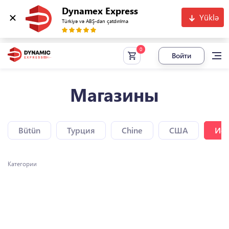
Dynamex Express
Yüklə
Türkiyə və ABŞ-dan çatdırılma
Войти
Магазины
Bütün
Турция
Chine
США
Исп
Категории