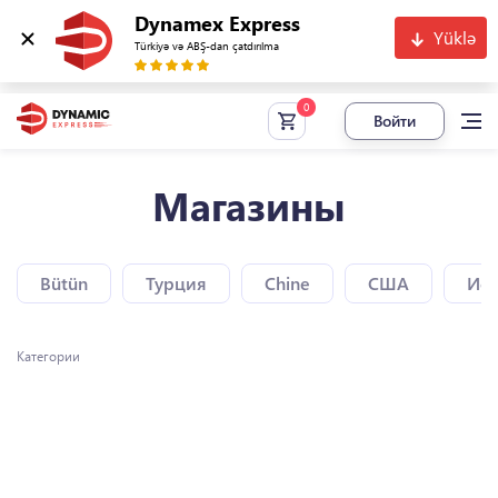
Dynamex Express
Yüklə
Türkiyə və ABŞ-dan çatdırılma
Войти
Магазины
Bütün
Турция
Chine
США
Исп
Категории