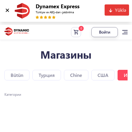
Dynamex Express
Yüklə
Türkiyə və ABŞ-dan çatdırılma
Войти
Магазины
Bütün
Турция
Chine
США
Исп
Категории