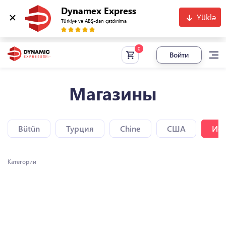
Dynamex Express
Yüklə
Türkiyə və ABŞ-dan çatdırılma
Войти
Магазины
Bütün
Турция
Chine
США
Исп
Категории