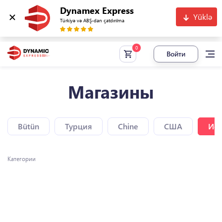
Dynamex Express
Yüklə
Türkiyə və ABŞ-dan çatdırılma
Войти
Магазины
Bütün
Турция
Chine
США
Исп
Категории