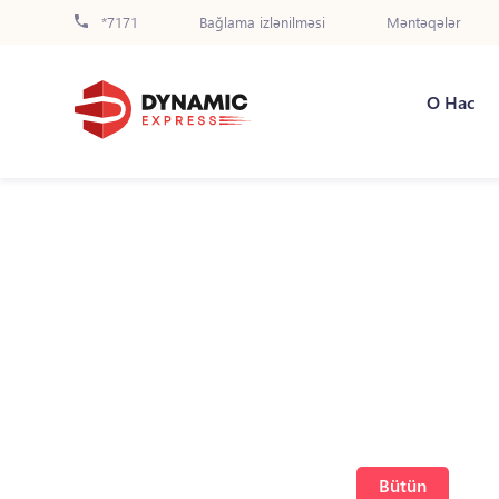
*7171
Bağlama izlənilməsi
Məntəqələr
О Нас
Bütün