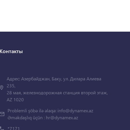
Контакты
Адрес: Азербайджан, Баку, ул. Дилара Алиева
235,
28 мая, железнодорожная станция второй этаж,
AZ 1020
Problemli şöbə ilə əlaqə:
info@dynamex.az
Əməkdaşlıq üçün :
hr@dynamex.az
*7171