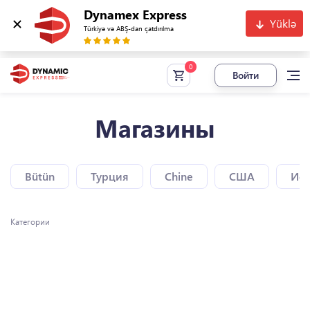
Dynamex Express
Yüklə
Türkiyə və ABŞ-dan çatdırılma
Войти
Магазины
Bütün
Турция
Chine
США
Исп
Категории