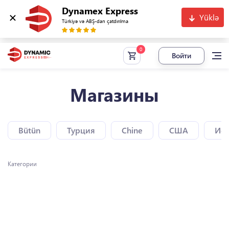
Dynamex Express
Yüklə
Türkiyə və ABŞ-dan çatdırılma
Войти
Магазины
Bütün
Турция
Chine
США
Исп
Категории