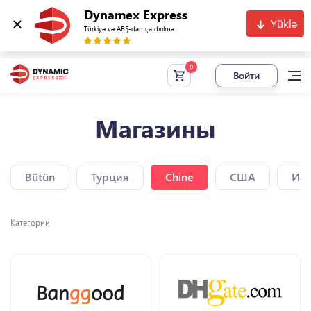
Dynamex Express
Yüklə
Türkiyə və ABŞ-dan çatdırılma
Войти
Магазины
Bütün
Турция
Chine
США
Исп
Категории