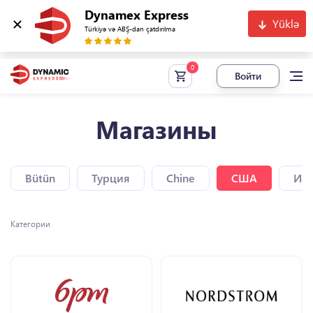
Dynamex Express
Yüklə
Türkiyə və ABŞ-dan çatdırılma
Войти
Магазины
Bütün
Турция
Chine
США
Исп
Категории