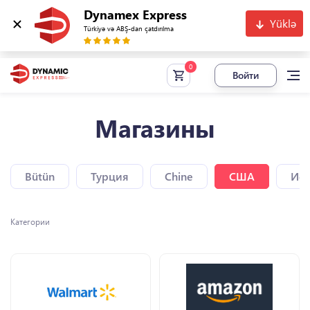
Dynamex Express
Yüklə
Türkiyə və ABŞ-dan çatdırılma
Войти
Магазины
Bütün
Турция
Chine
США
Исп
Категории