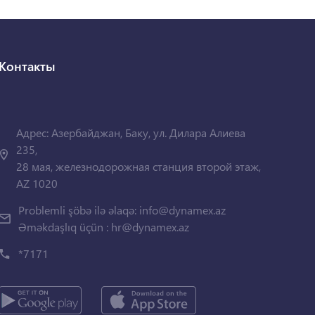
Контакты
Адрес: Азербайджан, Баку, ул. Дилара Алиева
235,
28 мая, железнодорожная станция второй этаж,
AZ 1020
Problemli şöbə ilə əlaqə:
info@dynamex.az
Əməkdaşlıq üçün :
hr@dynamex.az
*7171