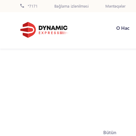
*7171
Bağlama izlənilməsi
Məntəqələr
О Нас
Bütün