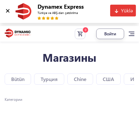
Dynamex Express
Yüklə
Türkiyə və ABŞ-dan çatdırılma
Войти
Магазины
Bütün
Турция
Chine
США
Исп
Категории