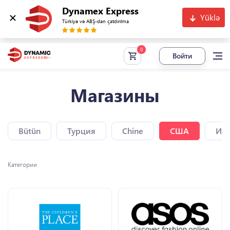
Dynamex Express
Yüklə
Türkiyə və ABŞ-dan çatdırılma
Войти
Магазины
Bütün
Турция
Chine
США
Исп
Категории