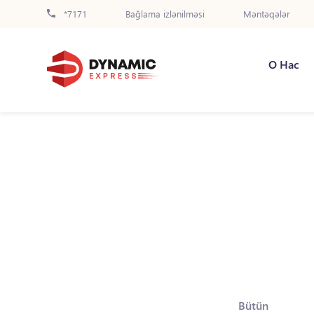
*7171
Bağlama izlənilməsi
Məntəqələr
О Нас
Bütün