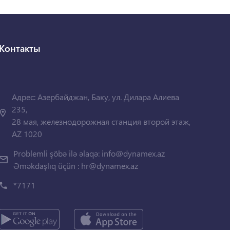
Контакты
Адрес: Азербайджан, Баку, ул. Дилара Алиева
235,
28 мая, железнодорожная станция второй этаж,
AZ 1020
Problemli şöbə ilə əlaqə:
info@dynamex.az
Əməkdaşlıq üçün :
hr@dynamex.az
*7171