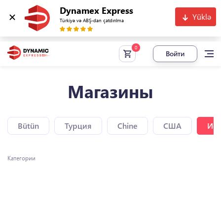
Dynamex Express
Yüklə
Türkiyə və ABŞ-dan çatdırılma
Войти
Магазины
Bütün
Турция
Chine
США
Исп
Категории