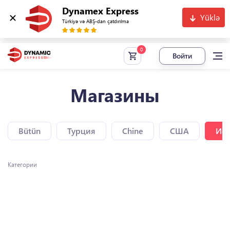
Dynamex Express
Yüklə
Türkiyə və ABŞ-dan çatdırılma
Войти
Магазины
Bütün
Турция
Chine
США
Исп
Категории