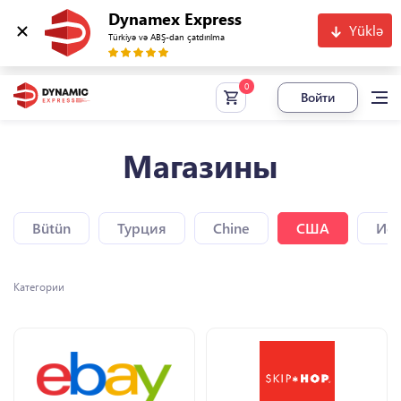
Dynamex Express
Yüklə
Türkiyə və ABŞ-dan çatdırılma
Войти
Магазины
Bütün
Турция
Chine
США
Исп
Категории