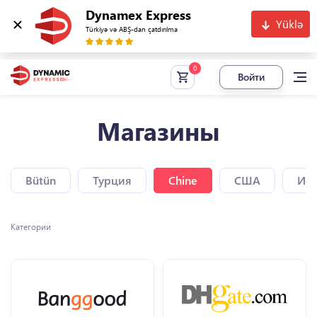
Dynamex Express
Yüklə
Türkiyə və ABŞ-dan çatdırılma
Войти
Магазины
Bütün
Турция
Chine
США
Исп
Категории