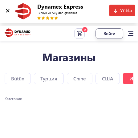
Dynamex Express
Yüklə
Türkiyə və ABŞ-dan çatdırılma
Войти
Магазины
Bütün
Турция
Chine
США
Исп
Категории