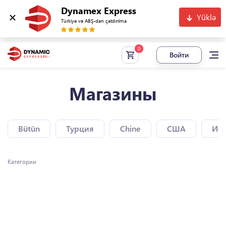
Dynamex Express
Yüklə
Türkiyə və ABŞ-dan çatdırılma
Войти
Магазины
Bütün
Турция
Chine
США
Исп
Категории