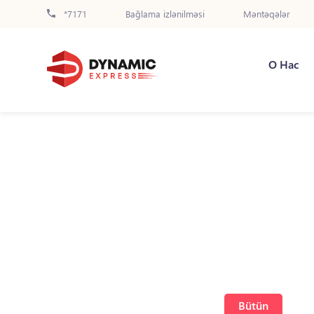
*7171
Bağlama izlənilməsi
Məntəqələr
О Нас
Bütün