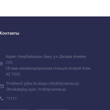
Контакты
Адрес: Азербайджан, Баку, ул. Дилара Алиева
235,
28 мая, железнодорожная станция второй этаж,
AZ 1020
Problemli şöbə ilə əlaqə:
info@dynamex.az
Əməkdaşlıq üçün :
hr@dynamex.az
*7171