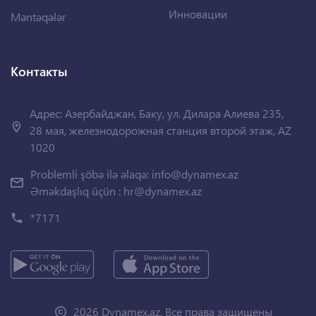
Инновации
Məntəqələr
Контакты
Адрес: Азербайджан, Баку, ул. Дилара Алиева 235,
28 мая, железнодорожная станция второй этаж, AZ
1020
Problemli şöbə ilə əlaqə:
info@dynamex.az
Əməkdaşlıq üçün :
hr@dynamex.az
*7171
2026 Dynamex.az. Все права защищены