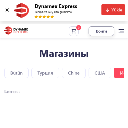
Dynamex Express
Yüklə
Türkiyə və ABŞ-dan çatdırılma
Войти
Магазины
Bütün
Турция
Chine
США
Исп
Категории