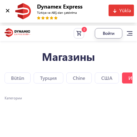
Dynamex Express
Yüklə
Türkiyə və ABŞ-dan çatdırılma
Войти
Магазины
Bütün
Турция
Chine
США
Исп
Категории