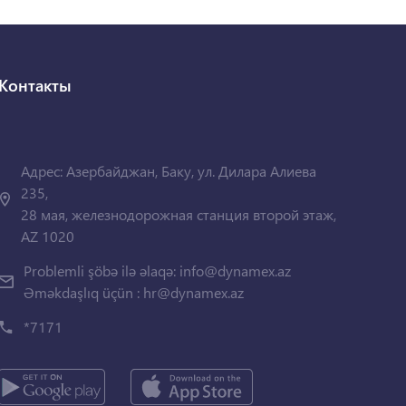
Контакты
Адрес: Азербайджан, Баку, ул. Дилара Алиева
235,
28 мая, железнодорожная станция второй этаж,
AZ 1020
Problemli şöbə ilə əlaqə:
info@dynamex.az
Əməkdaşlıq üçün :
hr@dynamex.az
*7171