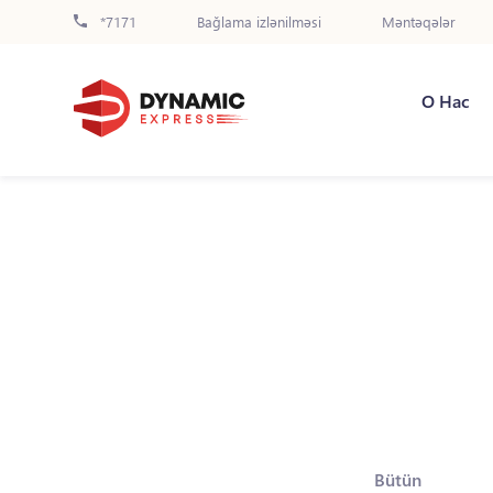
*7171
Bağlama izlənilməsi
Məntəqələr
О Нас
Bütün