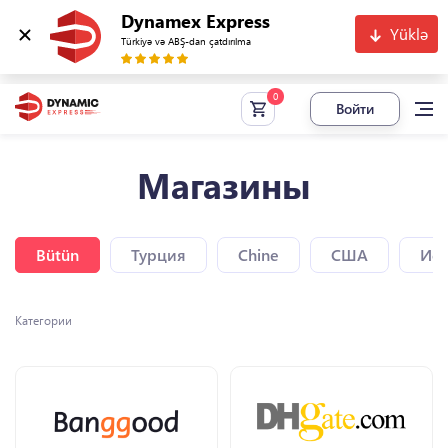
Dynamex Express
Yüklə
Türkiyə və ABŞ-dan çatdırılma
Войти
Магазины
Bütün
Турция
Chine
США
Исп
Категории