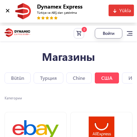
Dynamex Express
Yüklə
Türkiyə və ABŞ-dan çatdırılma
Войти
Магазины
Bütün
Турция
Chine
США
Исп
Категории