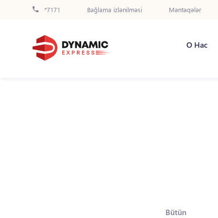
*7171
Bağlama izlənilməsi
Məntəqələr
О Нас
Bütün