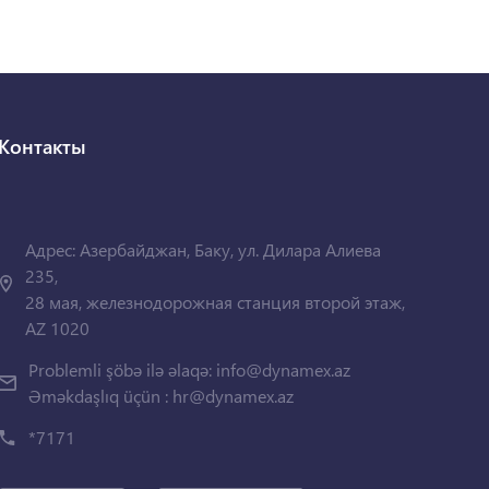
Контакты
Адрес: Азербайджан, Баку, ул. Дилара Алиева
235,
28 мая, железнодорожная станция второй этаж,
AZ 1020
Problemli şöbə ilə əlaqə:
info@dynamex.az
Əməkdaşlıq üçün :
hr@dynamex.az
*7171