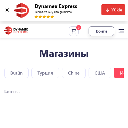
Dynamex Express
Yüklə
Türkiyə və ABŞ-dan çatdırılma
Войти
Магазины
Bütün
Турция
Chine
США
Исп
Категории