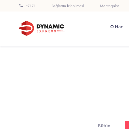
*7171
Bağlama izlənilməsi
Məntəqələr
О Нас
Bütün