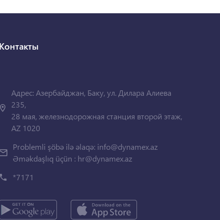
Контакты
Адрес: Азербайджан, Баку, ул. Дилара Алиева
235,
28 мая, железнодорожная станция второй этаж,
AZ 1020
Problemli şöbə ilə əlaqə:
info@dynamex.az
Əməkdaşlıq üçün :
hr@dynamex.az
*7171