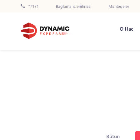
*7171
Bağlama izlənilməsi
Məntəqələr
О Нас
Bütün