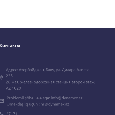
Контакты
Адрес: Азербайджан, Баку, ул. Дилара Алиева
235,
28 мая, железнодорожная станция второй этаж,
AZ 1020
Problemli şöbə ilə əlaqə:
info@dynamex.az
Əməkdaşlıq üçün :
hr@dynamex.az
*7171