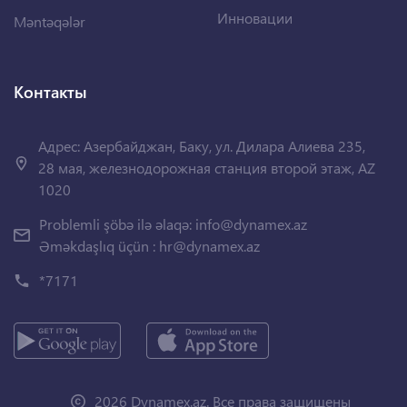
Инновации
Məntəqələr
Контакты
Адрес: Азербайджан, Баку, ул. Дилара Алиева 235,
28 мая, железнодорожная станция второй этаж, AZ
1020
Problemli şöbə ilə əlaqə:
info@dynamex.az
Əməkdaşlıq üçün :
hr@dynamex.az
*7171
2026 Dynamex.az. Все права защищены