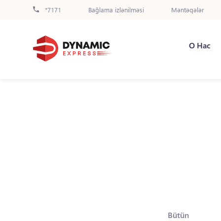
*7171
Bağlama izlənilməsi
Məntəqələr
О Нас
Bütün