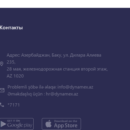
Контакты
Адрес: Азербайджан, Баку, ул. Дилара Алиева
235,
28 мая, железнодорожная станция второй этаж,
AZ 1020
Problemli şöbə ilə əlaqə:
info@dynamex.az
Əməkdaşlıq üçün :
hr@dynamex.az
*7171