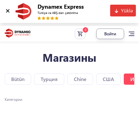
Dynamex Express
Yüklə
Türkiyə və ABŞ-dan çatdırılma
Войти
Магазины
Bütün
Турция
Chine
США
Исп
Категории