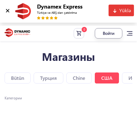
Dynamex Express
Yüklə
Türkiyə və ABŞ-dan çatdırılma
Войти
Магазины
Bütün
Турция
Chine
США
Исп
Категории