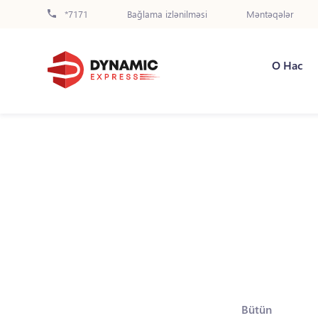
*7171
Bağlama izlənilməsi
Məntəqələr
О Нас
Bütün