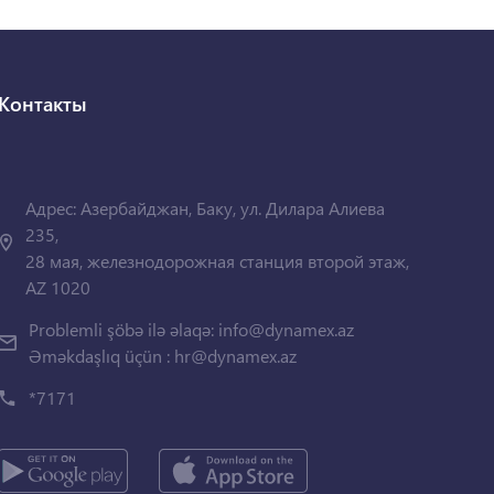
Контакты
Адрес: Азербайджан, Баку, ул. Дилара Алиева
235,
28 мая, железнодорожная станция второй этаж,
AZ 1020
Problemli şöbə ilə əlaqə:
info@dynamex.az
Əməkdaşlıq üçün :
hr@dynamex.az
*7171