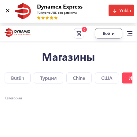
Dynamex Express
Yüklə
Türkiyə və ABŞ-dan çatdırılma
Войти
Магазины
Bütün
Турция
Chine
США
Исп
Категории