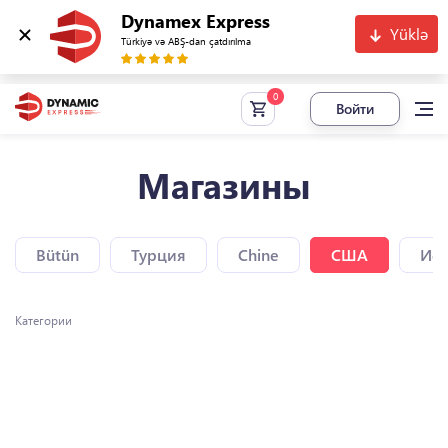
Dynamex Express
Yüklə
Türkiyə və ABŞ-dan çatdırılma
Войти
Магазины
Bütün
Турция
Chine
США
Исп
Категории