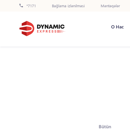
*7171
Bağlama izlənilməsi
Məntəqələr
О Нас
Bütün