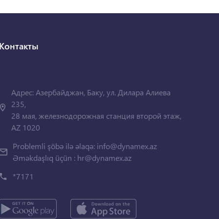
Контакты
Адрес: Азербайджан, Баку, ул. Дилара Алиева
235,
28 мая, железнодорожная станция второй этаж,
AZ 1020
Problemli şöbə ilə əlaqə:
info@dynamex.az
Əməkdaşlıq üçün :
hr@dynamex.az
*7171