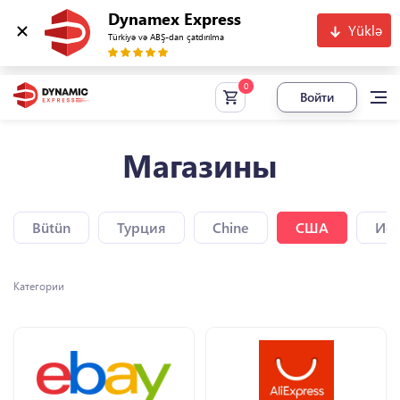
Dynamex Express
Yüklə
Türkiyə və ABŞ-dan çatdırılma
Войти
Магазины
Bütün
Турция
Chine
США
Исп
Категории