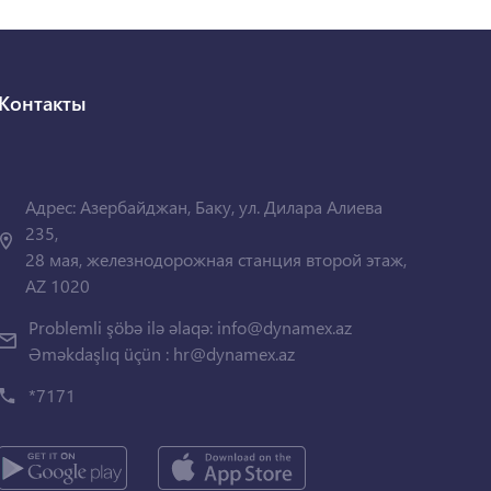
Контакты
Адрес: Азербайджан, Баку, ул. Дилара Алиева
235,
28 мая, железнодорожная станция второй этаж,
AZ 1020
Problemli şöbə ilə əlaqə:
info@dynamex.az
Əməkdaşlıq üçün :
hr@dynamex.az
*7171