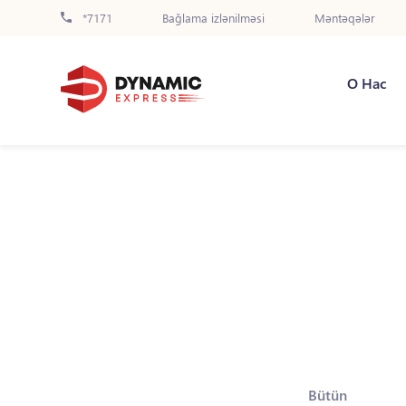
*7171
Bağlama izlənilməsi
Məntəqələr
О Нас
Bütün